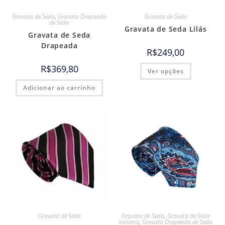
Gravata de Seda
,
Gravata Drapeada
Gravata de Seda
de Seda
Gravata de Seda Lilás
Gravata de Seda
Drapeada
R$
249,00
R$
369,80
Ver opções
Adicionar ao carrinho
Gravata de Seda
Gravata de Seda
,
Gravata de Seda
Italiana
,
Gravata Drapeada de Seda