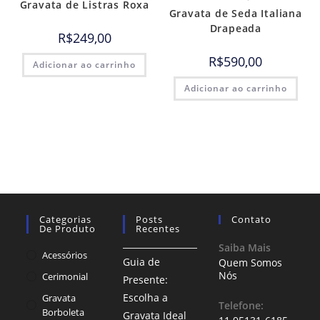
Gravata de Listras Roxa
Gravata de Seda Italiana
Drapeada
R$
249,00
R$
590,00
Adicionar ao carrinho
Adicionar ao carrinho
Categorias
Posts
Contato
De Produto
Recentes
Saiba Mais
Acessórios
Guia de
Quem Somos
Nós
Cerimonial
Presente:
Escolha a
Gravata
Telefone:
Borboleta
Gravata Ideal