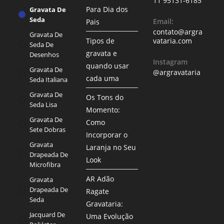
11 95131-6185
Para Dia dos
Gravata De
Seda
Email:
Pais
contato@argra
Gravata De
Tipos de
vataria.com
Seda De
gravata e
Desenhos
Instagram
quando usar
Gravata De
@argravataria
cada uma
Seda Italiana
Gravata De
Os Tons do
Seda Lisa
Momento:
Gravata De
Como
Sete Dobras
Incorporar o
Gravata
Laranja no Seu
Drapeada De
Look
Microfibra
AR Adão
Gravata
Drapeada De
Ragate
Seda
Gravataria:
Jacquard De
Uma Evolução