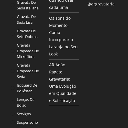
quando usar
Gravata De
@argravataria
cada uma
Seda Italiana
Gravata De
Os Tons do
Seda Lisa
Momento:
Gravata De
Como
Sete Dobras
Incorporar o
Gravata
Laranja no Seu
Drapeada De
Look
Microfibra
AR Adão
Gravata
Drapeada De
Ragate
Seda
Gravataria:
Jacquard De
Uma Evolução
Poliéster
em Qualidade
Lenços De
e Sofisticação
Bolso
Serviços
Suspensório