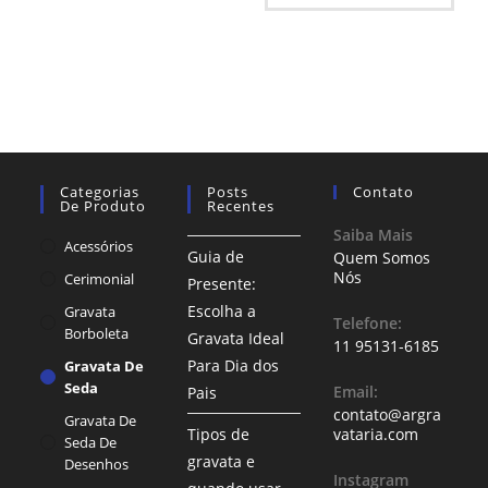
Categorias
Posts
Contato
De Produto
Recentes
Saiba Mais
Acessórios
Guia de
Quem Somos
Nós
Cerimonial
Presente:
Escolha a
Gravata
Telefone:
Borboleta
Gravata Ideal
11 95131-6185
Para Dia dos
Gravata De
Seda
Email:
Pais
contato@argra
Gravata De
Tipos de
vataria.com
Seda De
gravata e
Desenhos
Instagram