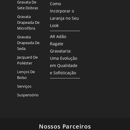
Gravata De
Como
Sete Dobras
Incorporar o
Gravata
Laranja no Seu
Drapeada De
Look
Microfibra
AR Adão
Gravata
Drapeada De
Ragate
Seda
Gravataria:
Jacquard De
Uma Evolução
Poliéster
em Qualidade
Lenços De
e Sofisticação
Bolso
Serviços
Suspensório
Nossos Parceiros