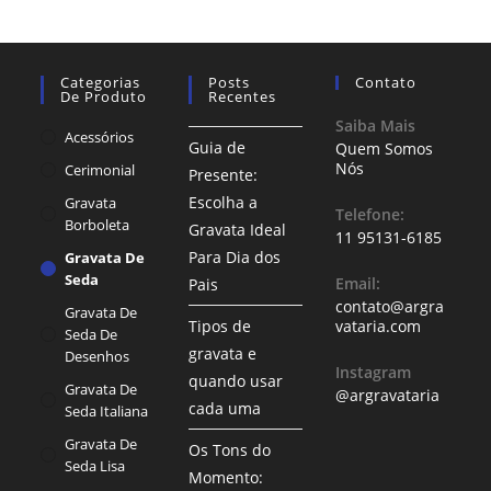
Categorias
Posts
Contato
De Produto
Recentes
Saiba Mais
Acessórios
Guia de
Quem Somos
Nós
Cerimonial
Presente:
Escolha a
Gravata
Telefone:
Borboleta
Gravata Ideal
11 95131-6185
Para Dia dos
Gravata De
Seda
Email:
Pais
contato@argra
Gravata De
Tipos de
vataria.com
Seda De
gravata e
Desenhos
Instagram
quando usar
Gravata De
@argravataria
cada uma
Seda Italiana
Gravata De
Os Tons do
Seda Lisa
Momento: