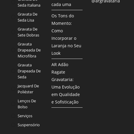
@argravataria
cada uma
Seda Italiana
Gravata De
Os Tons do
Seda Lisa
Momento:
Gravata De
Como
Sete Dobras
Incorporar o
Gravata
Laranja no Seu
Drapeada De
Look
Microfibra
AR Adão
Gravata
Drapeada De
Ragate
Seda
Gravataria:
Jacquard De
Uma Evolução
Poliéster
em Qualidade
Lenços De
e Sofisticação
Bolso
Serviços
Suspensório