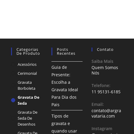
Categorias
Posts
Contato
De Produto
Recentes
Saiba Mais
Acessórios
Guia de
Quem Somos
Nós
Cerimonial
Presente:
Escolha a
Gravata
Telefone:
Borboleta
Gravata Ideal
11 95131-6185
Para Dia dos
Gravata De
Seda
Email:
Pais
contato@argra
Gravata De
Tipos de
vataria.com
Seda De
gravata e
Desenhos
Instagram
quando usar
Gravata De