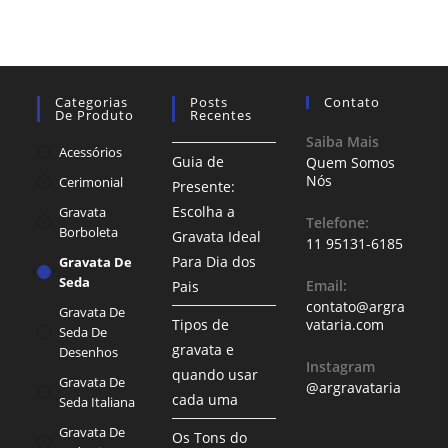
Categorias
Posts
Contato
De Produto
Recentes
Saiba Mais
Acessórios
Guia de
Quem Somos
Nós
Cerimonial
Presente:
Escolha a
Gravata
Telefone:
Borboleta
Gravata Ideal
11 95131-6185
Para Dia dos
Gravata De
Seda
Email:
Pais
contato@argra
Gravata De
Tipos de
vataria.com
Seda De
gravata e
Desenhos
Instagram
quando usar
Gravata De
@argravataria
cada uma
Seda Italiana
Gravata De
Os Tons do