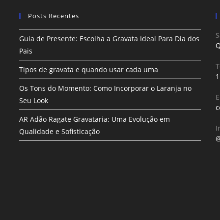
Posts Recentes
S
Guia de Presente: Escolha a Gravata Ideal Para Dia dos
Q
Pais
T
Tipos de gravata e quando usar cada uma
1
Os Tons do Momento: Como Incorporar o Laranja no
E
Seu Look
c
AR Adão Ragate Gravataria: Uma Evolução em
I
Qualidade e Sofisticação
@