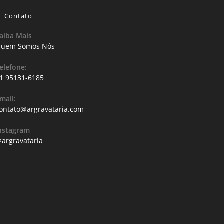
Contato
aiba Mais
uem Somos Nós
elefone:
1 95131-6185
mail:
ontato@argravataria.com
nstagram
argravataria