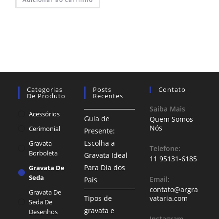
Categorias
Posts
Contato
De Produto
Recentes
Saiba Mais
Acessórios
Guia de
Quem Somos
Nós
Cerimonial
Presente:
Escolha a
Gravata
Telefone:
Borboleta
Gravata Ideal
11 95131-6185
Para Dia dos
Gravata De
Seda
Email:
Pais
contato@argra
Gravata De
Tipos de
vataria.com
Seda De
gravata e
Desenhos
Instagram