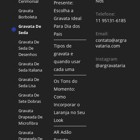
Nós
Cerimonial
Presente:
Escolha a
Gravata
Telefone:
Borboleta
Gravata Ideal
11 95131-6185
Para Dia dos
Gravata De
Seda
Email:
Pais
contato@argra
Gravata De
Tipos de
vataria.com
Seda De
gravata e
Desenhos
Instagram
quando usar
Gravata De
@argravataria
cada uma
Seda Italiana
Gravata De
Os Tons do
Seda Lisa
Momento:
Gravata De
Como
Sete Dobras
Incorporar o
Gravata
Laranja no Seu
Drapeada De
Look
Microfibra
AR Adão
Gravata
Drapeada De
Ragate