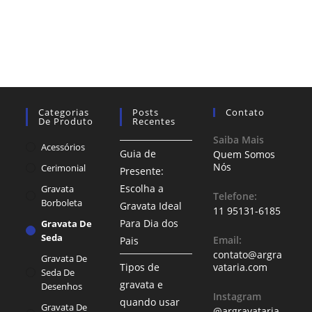
Categorias
Posts
Contato
De Produto
Recentes
Saiba Mais
Acessórios
Guia de
Quem Somos
Nós
Cerimonial
Presente:
Escolha a
Gravata
Telefone:
Borboleta
Gravata Ideal
11 95131-6185
Para Dia dos
Gravata De
Seda
Email:
Pais
contato@argra
Gravata De
Tipos de
vataria.com
Seda De
gravata e
Desenhos
Instagram
quando usar
Gravata De
@argravataria