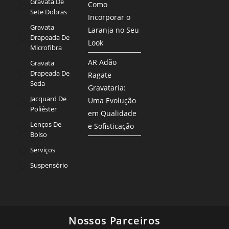
Gravata De
Como
Sete Dobras
Incorporar o
Gravata
Laranja no Seu
Drapeada De
Look
Microfibra
AR Adão
Gravata
Drapeada De
Ragate
Seda
Gravataria:
Jacquard De
Uma Evolução
Poliéster
em Qualidade
Lenços De
e Sofisticação
Bolso
Serviços
Suspensório
Nossos Parceiros