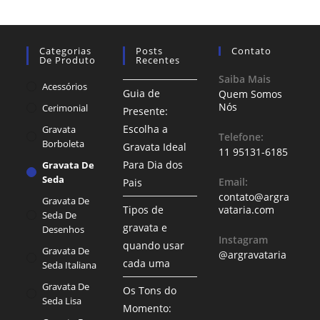
Categorias
Posts
Contato
De Produto
Recentes
Saiba Mais
Acessórios
Guia de
Quem Somos
Nós
Cerimonial
Presente:
Escolha a
Gravata
Telefone:
Borboleta
Gravata Ideal
11 95131-6185
Para Dia dos
Gravata De
Seda
Email:
Pais
contato@argra
Gravata De
Tipos de
vataria.com
Seda De
gravata e
Desenhos
Instagram
quando usar
Gravata De
@argravataria
cada uma
Seda Italiana
Gravata De
Os Tons do
Seda Lisa
Momento: