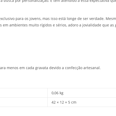
 à busca por personalização. E tem atendido a essa expectativa qu
exclusivo para os jovens, mas isso está longe de ser verdade. Me
 em ambientes muito rígidos e sérios, adoro a jovialidade que as 
ara menos em cada gravata devido a confecção artesanal.
0,06 kg
42 × 12 × 5 cm