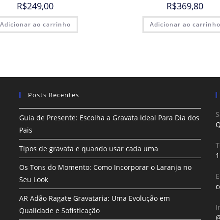
R$
249,00
R$
369,80
Adicionar ao carrinho
Adicionar ao carrinh
Posts Recentes
S
Guia de Presente: Escolha a Gravata Ideal Para Dia dos
Q
Pais
T
Tipos de gravata e quando usar cada uma
1
Os Tons do Momento: Como Incorporar o Laranja no
E
Seu Look
c
AR Adão Ragate Gravataria: Uma Evolução em
I
Qualidade e Sofisticação
@