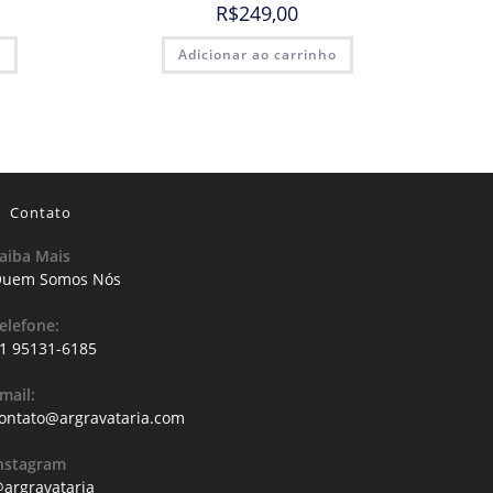
R$
249,00
o
Adicionar ao carrinho
Contato
aiba Mais
uem Somos Nós
elefone:
1 95131-6185
mail:
ontato@argravataria.com
nstagram
argravataria