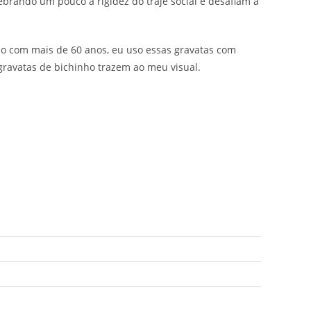
ebrando um pouco a rigidez do traje social e desafiam a
smo com mais de 60 anos, eu uso essas gravatas com
gravatas de bichinho trazem ao meu visual.