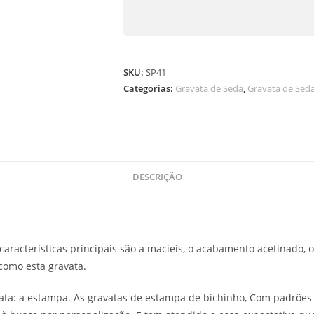
SKU:
SP41
Categorias:
Gravata de Seda
,
Gravata de Sed
DESCRIÇÃO
características principais são a macieis, o acabamento acetinado, o
como esta gravata.
ata: a estampa. As gravatas de estampa de bichinho, Com padrões 