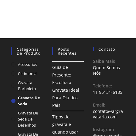
Categorias
Posts
Contato
De Produto
Recentes
Saiba Mais
Acessórios
Guia de
Quem Somos
Nós
Cerimonial
Presente:
Escolha a
Gravata
Telefone:
Borboleta
Gravata Ideal
11 95131-6185
Para Dia dos
Gravata De
Seda
Email:
Pais
contato@argra
Gravata De
Tipos de
vataria.com
Seda De
gravata e
Desenhos
Instagram
quando usar
Gravata De
@argravataria