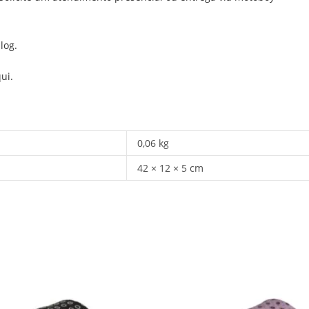
log.
ui.
0,06 kg
42 × 12 × 5 cm