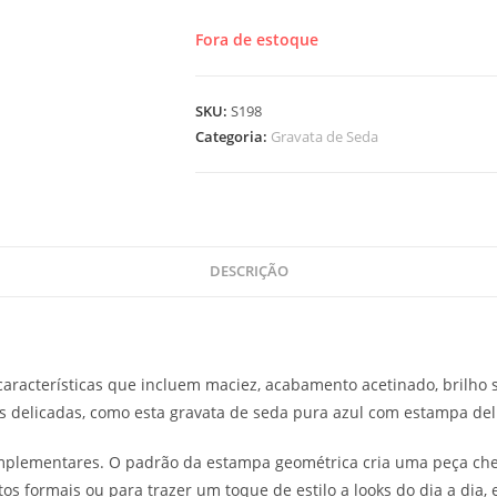
Fora de estoque
SKU:
S198
Categoria:
Gravata de Seda
DESCRIÇÃO
características que incluem maciez, acabamento acetinado, brilho 
 delicadas, como esta gravata de seda pura azul com estampa del
plementares. O padrão da estampa geométrica cria uma peça chei
os formais ou para trazer um toque de estilo a looks do dia a dia,