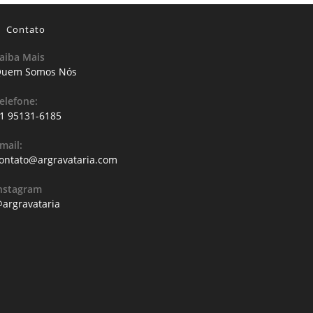
Contato
aiba Mais
uem Somos Nós
elefone:
1 95131-6185
mail:
ontato@argravataria.com
nstagram
argravataria