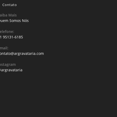
Contato
aiba Mais
uem Somos Nós
elefone:
1 95131-6185
mail:
ontato@argravataria.com
nstagram
argravataria