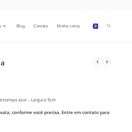
a
Blog
Contato
Minha conta
0
ca
 estampa azul – Largura 9cm
avata, conforme você precisa.
Entre em contato para