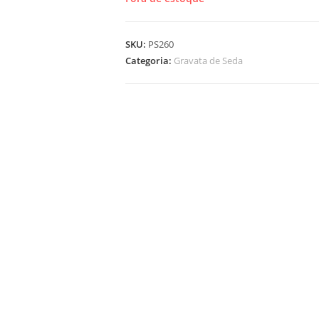
SKU:
PS260
Categoria:
Gravata de Seda