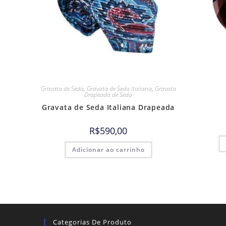
Gravata de Seda
,
Gravata de Seda Italiana
,
Gravata
Drapeada de Seda
Gravata de Seda Italiana Drapeada
R$
590,00
Adicionar ao carrinho
Categorias De Produto