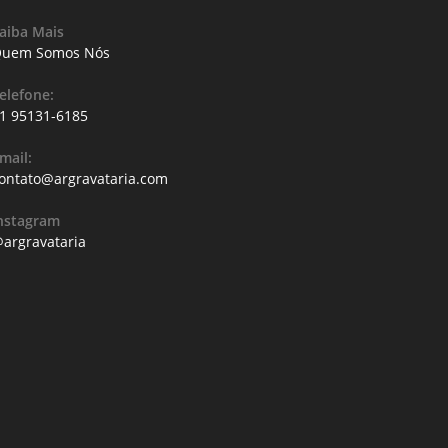
aiba Mais
uem Somos Nós
elefone:
1 95131-6185
mail:
ontato@argravataria.com
nstagram
argravataria