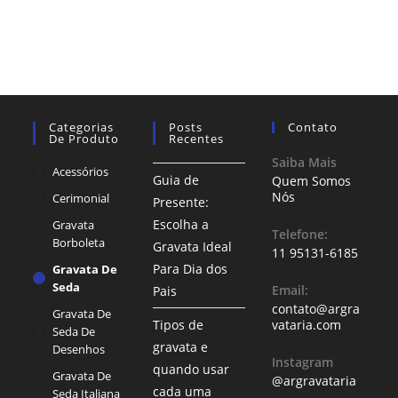
Categorias
Posts
Contato
De Produto
Recentes
Saiba Mais
Acessórios
Guia de
Quem Somos
Nós
Cerimonial
Presente:
Escolha a
Gravata
Telefone:
Borboleta
Gravata Ideal
11 95131-6185
Para Dia dos
Gravata De
Seda
Email:
Pais
contato@argra
Gravata De
Tipos de
vataria.com
Seda De
gravata e
Desenhos
Instagram
quando usar
Gravata De
@argravataria
cada uma
Seda Italiana