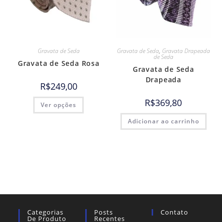
Gravata de Seda
Gravata de Seda
,
Gravata Drapeada
de Seda
Gravata de Seda Rosa
Gravata de Seda
Drapeada
R$
249,00
R$
369,80
Ver opções
Adicionar ao carrinho
Categorias
Posts
Contato
De Produto
Recentes