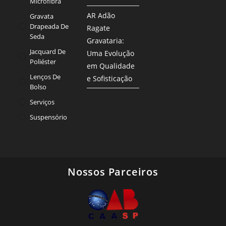
Microfibra
AR Adão
Gravata
Drapeada De
Ragate
Seda
Gravataria:
Jacquard De
Uma Evolução
Poliéster
em Qualidade
Lenços De
e Sofisticação
Bolso
Serviços
Suspensório
Nossos Parceiros