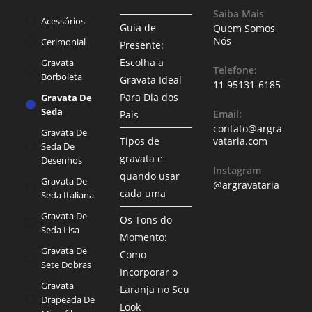
Saiba Mais
Acessórios
Guia de
Quem Somos
Nós
Cerimonial
Presente:
Escolha a
Gravata
Telefone:
Borboleta
Gravata Ideal
11 95131-6185
Para Dia dos
Gravata De
Seda
Email:
Pais
contato@argra
Gravata De
Tipos de
vataria.com
Seda De
gravata e
Desenhos
Instagram
quando usar
Gravata De
@argravataria
cada uma
Seda Italiana
Gravata De
Os Tons do
Seda Lisa
Momento:
Gravata De
Como
Sete Dobras
Incorporar o
Gravata
Laranja no Seu
Drapeada De
Look