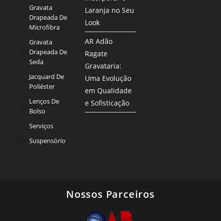
Gravata
Laranja no Seu
Drapeada De
Look
Microfibra
AR Adão
Gravata
Drapeada De
Ragate
Seda
Gravataria:
Jacquard De
Uma Evolução
Poliéster
em Qualidade
Lenços De
e Sofisticação
Bolso
Serviços
Suspensório
Nossos Parceiros