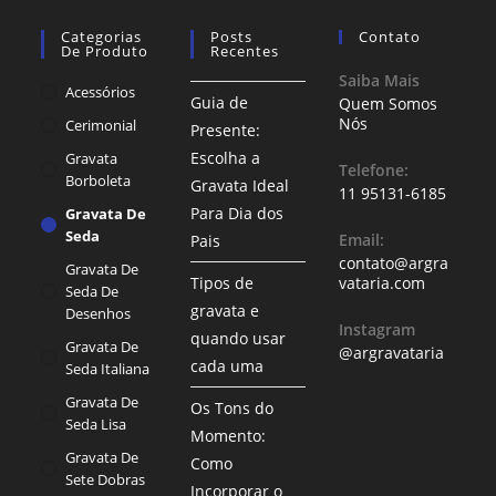
Categorias
Posts
Contato
De Produto
Recentes
Saiba Mais
Acessórios
Guia de
Quem Somos
Nós
Cerimonial
Presente:
Escolha a
Gravata
Telefone:
Borboleta
Gravata Ideal
11 95131-6185
Para Dia dos
Gravata De
Seda
Email:
Pais
contato@argra
Gravata De
Tipos de
vataria.com
Seda De
gravata e
Desenhos
Instagram
quando usar
Gravata De
@argravataria
cada uma
Seda Italiana
Gravata De
Os Tons do
Seda Lisa
Momento:
Gravata De
Como
Sete Dobras
Incorporar o