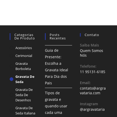
Categorias
Posts
Contato
De Produto
Recentes
Saiba Mais
Acessórios
Guia de
Quem Somos
Nós
Cerimonial
Presente:
Escolha a
Gravata
Telefone:
Borboleta
Gravata Ideal
11 95131-6185
Para Dia dos
Gravata De
Seda
Email:
Pais
contato@argra
Gravata De
Tipos de
vataria.com
Seda De
gravata e
Desenhos
Instagram
quando usar
Gravata De
@argravataria
cada uma
Seda Italiana