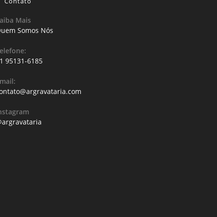
Contato
aiba Mais
uem Somos Nós
elefone:
1 95131-6185
mail:
ontato@argravataria.com
nstagram
argravataria