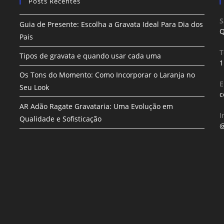
Posts Recentes
S
Guia de Presente: Escolha a Gravata Ideal Para Dia dos
Q
Pais
T
Tipos de gravata e quando usar cada uma
1
Os Tons do Momento: Como Incorporar o Laranja no
E
Seu Look
c
AR Adão Ragate Gravataria: Uma Evolução em
I
Qualidade e Sofisticação
@