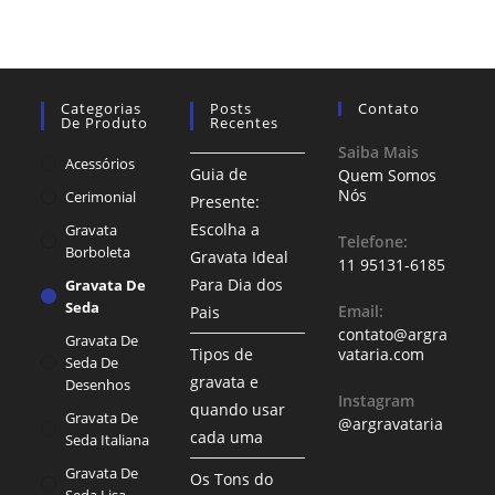
Categorias
Posts
Contato
De Produto
Recentes
Saiba Mais
Acessórios
Guia de
Quem Somos
Nós
Cerimonial
Presente:
Escolha a
Gravata
Telefone:
Borboleta
Gravata Ideal
11 95131-6185
Para Dia dos
Gravata De
Seda
Email:
Pais
contato@argra
Gravata De
Tipos de
vataria.com
Seda De
gravata e
Desenhos
Instagram
quando usar
Gravata De
@argravataria
cada uma
Seda Italiana
Gravata De
Os Tons do
Seda Lisa