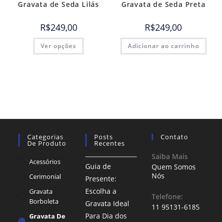
Gravata de Seda Lilás
Gravata de Seda Preta
R$
249,00
R$
249,00
Ver opções
Adicionar ao carrinho
Categorias
Posts
Contato
De Produto
Recentes
Saiba Mais
Acessórios
Guia de
Quem Somos
Nós
Cerimonial
Presente:
Escolha a
Gravata
Telefone:
Borboleta
Gravata Ideal
11 95131-6185
Para Dia dos
Gravata De