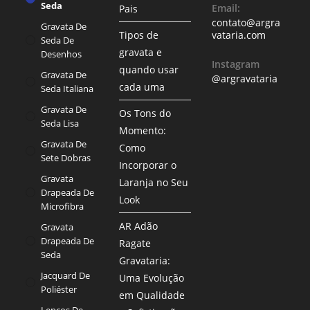
Seda
Email:
Pais
contato@argra
Gravata De
Tipos de
vataria.com
Seda De
gravata e
Desenhos
Instagram
quando usar
Gravata De
@argravataria
cada uma
Seda Italiana
Gravata De
Os Tons do
Seda Lisa
Momento:
Gravata De
Como
Sete Dobras
Incorporar o
Gravata
Laranja no Seu
Drapeada De
Look
Microfibra
AR Adão
Gravata
Drapeada De
Ragate
Seda
Gravataria:
Jacquard De
Uma Evolução
Poliéster
em Qualidade