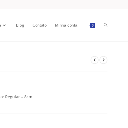
a
Blog
Contato
Minha conta
0
a: Regular – 8cm.