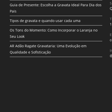
S
Guia de Presente: Escolha a Gravata Ideal Para Dia dos
Q
Pais
T
Tipos de gravata e quando usar cada uma
1
Os Tons do Momento: Como Incorporar o Laranja no
E
Seu Look
c
AR Adão Ragate Gravataria: Uma Evolução em
I
Qualidade e Sofisticação
@