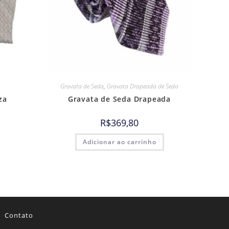
Gravata de Seda
,
Gravata Drapeada de Seda
za
Gravata de Seda Drapeada
R$
369,80
Adicionar ao carrinho
Contato