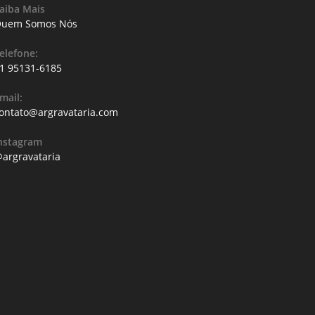
aiba Mais
uem Somos Nós
elefone:
1 95131-6185
mail:
ontato@argravataria.com
nstagram
argravataria