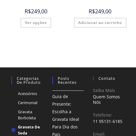
R$
249,00
R$
249,00
Ver opções
Adicionar ao carrinho
Categorias
Posts
Contato
De Produto
Recentes
Saiba Mais
Acessórios
Guia de
Quem Somos
Nós
Cerimonial
Presente:
Escolha a
Gravata
Telefone:
Borboleta
Gravata Ideal
11 95131-6185
Para Dia dos
Gravata De
Seda
Email:
Pais