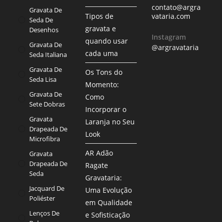
contato@argra
Gravata De
Tipos de
vataria.com
Seda De
gravata e
Desenhos
Instagram
quando usar
Gravata De
@argravataria
cada uma
Seda Italiana
Gravata De
Os Tons do
Seda Lisa
Momento:
Gravata De
Como
Sete Dobras
Incorporar o
Gravata
Laranja no Seu
Drapeada De
Look
Microfibra
AR Adão
Gravata
Drapeada De
Ragate
Seda
Gravataria:
Jacquard De
Uma Evolução
Poliéster
em Qualidade
Lenços De
e Sofisticação