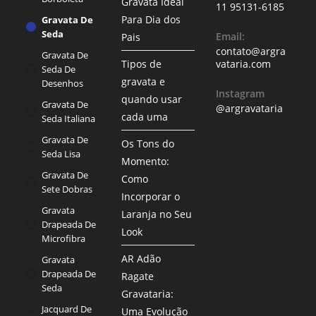
Gravata Ideal
11 95131-6185
Para Dia dos
Gravata De
Seda
Email:
Pais
contato@argra
Gravata De
Tipos de
vataria.com
Seda De
gravata e
Desenhos
Instagram
quando usar
Gravata De
@argravataria
cada uma
Seda Italiana
Gravata De
Os Tons do
Seda Lisa
Momento:
Gravata De
Como
Sete Dobras
Incorporar o
Gravata
Laranja no Seu
Drapeada De
Look
Microfibra
AR Adão
Gravata
Drapeada De
Ragate
Seda
Gravataria:
Jacquard De
Uma Evolução