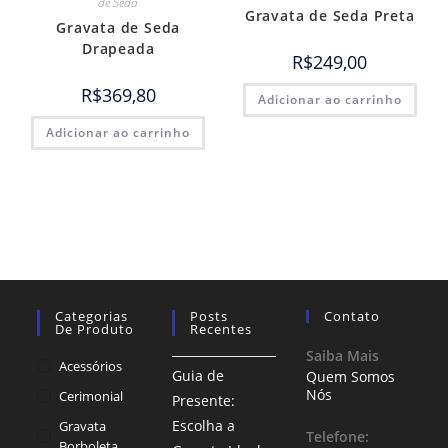
de Seda
Gravata de Seda Preta
Gravata de Seda
Drapeada
R$
249,00
R$
369,80
Adicionar ao carrinho
Adicionar ao carrinho
Categorias
Posts
Contato
De Produto
Recentes
Saiba Mais
Acessórios
Guia de
Quem Somos
Nós
Cerimonial
Presente:
Escolha a
Gravata
Telefone:
Borboleta