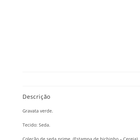
Descrição
Gravata verde.
Tecido: Seda.
Coleção de seda prime. (Estampa de bichinho – Cereja)