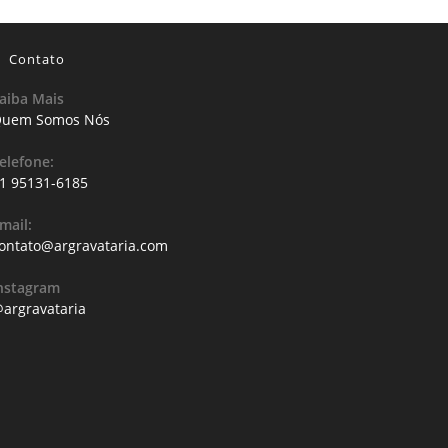
Contato
aiba Mais
uem Somos Nós
elefone:
1 95131-6185
mail:
ontato@argravataria.com
nstagram
argravataria