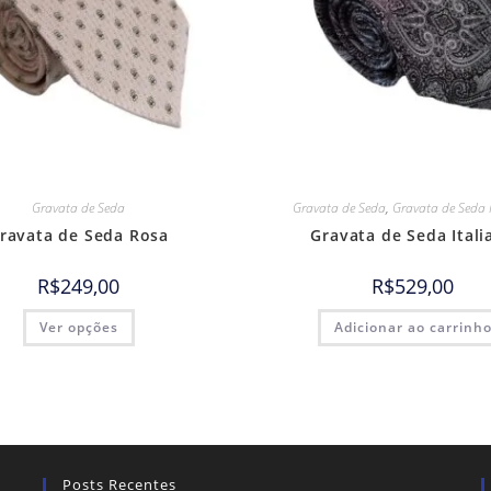
Gravata de Seda
Gravata de Seda
,
Gravata de Seda 
ravata de Seda Rosa
Gravata de Seda Itali
R$
249,00
R$
529,00
Ver opções
Adicionar ao carrinh
Posts Recentes