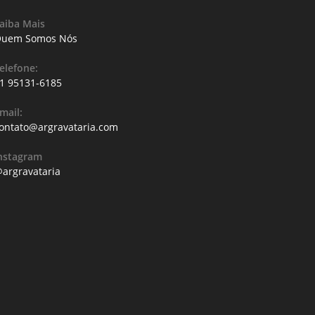
aiba Mais
uem Somos Nós
elefone:
1 95131-6185
mail:
ontato@argravataria.com
nstagram
argravataria