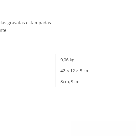
e das gravatas estampadas.
nte.
0,06 kg
42 × 12 × 5 cm
8cm, 9cm