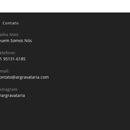
Contato
aiba Mais
uem Somos Nós
elefone:
1 95131-6185
mail:
ontato@argravataria.com
nstagram
argravataria