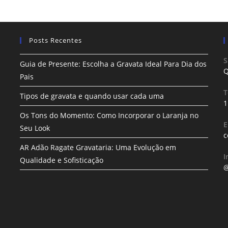
Posts Recentes
S
Guia de Presente: Escolha a Gravata Ideal Para Dia dos
Q
Pais
T
Tipos de gravata e quando usar cada uma
1
Os Tons do Momento: Como Incorporar o Laranja no
E
Seu Look
c
AR Adão Ragate Gravataria: Uma Evolução em
I
Qualidade e Sofisticação
@