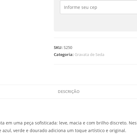
SKU:
S250
Categoria:
Gravata de Seda
DESCRIÇÃO
ta em uma peça sofisticada: leve, macia e com brilho discreto. Nes
zul, verde e dourado adiciona um toque artístico e original.