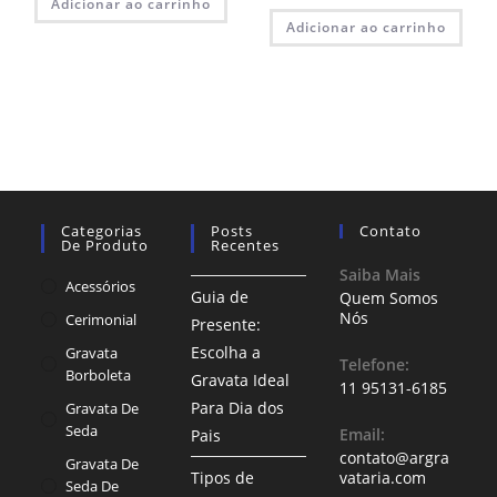
Adicionar ao carrinho
Adicionar ao carrinho
Categorias
Posts
Contato
De Produto
Recentes
Saiba Mais
Acessórios
Guia de
Quem Somos
Nós
Cerimonial
Presente:
Escolha a
Gravata
Telefone:
Borboleta
Gravata Ideal
11 95131-6185
Para Dia dos
Gravata De
Seda
Email:
Pais
contato@argra
Gravata De
Tipos de
vataria.com
Seda De