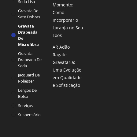
Seda Lisa
Momento:
Gravata De
Como
Sete Dobras
Incorporar o
Gravata
Laranja no Seu
Drapeada
Look
De
Microfibra
AR Adão
Gravata
Ragate
Drapeada De
Gravataria:
Seda
Uma Evolução
Jacquard De
em Qualidade
Poliéster
e Sofisticação
Lenços De
Bolso
Serviços
Suspensório