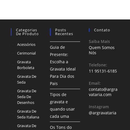
Categorias
Posts
Contato
De Produto
Recentes
Saiba Mais
Acessórios
Guia de
Quem Somos
Nós
Cerimonial
Presente:
Escolha a
Gravata
Telefone:
Borboleta
Gravata Ideal
11 95131-6185
Para Dia dos
Gravata De
Seda
Email:
Pais
contato@argra
Gravata De
Tipos de
vataria.com
Seda De
gravata e
Desenhos
Instagram
quando usar
Gravata De
@argravataria
cada uma
Seda Italiana
Gravata De
Os Tons do