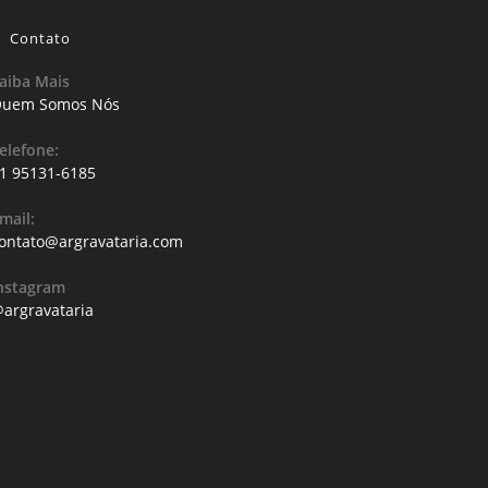
Contato
aiba Mais
uem Somos Nós
elefone:
1 95131-6185
mail:
ontato@argravataria.com
nstagram
argravataria