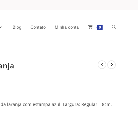
Blog
Contato
Minha conta
0
anja
ada laranja com estampa azul. Largura: Regular – 8cm.