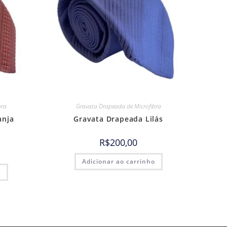
bra
Gravata Drapeada de Microfibra
anja
Gravata Drapeada Lilás
R$
200,00
Adicionar ao carrinho
o