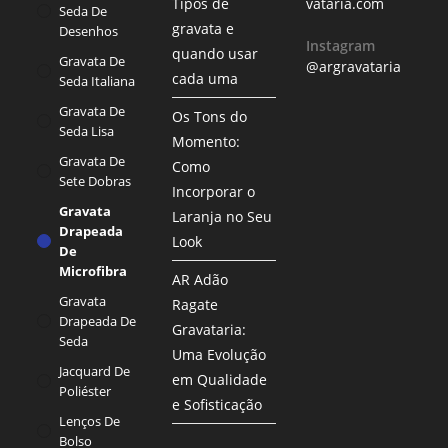
Tipos de
vataria.com
Seda De
gravata e
Desenhos
Instagram
quando usar
Gravata De
@argravataria
cada uma
Seda Italiana
Gravata De
Os Tons do
Seda Lisa
Momento:
Gravata De
Como
Sete Dobras
Incorporar o
Gravata
Laranja no Seu
Drapeada
Look
De
Microfibra
AR Adão
Gravata
Ragate
Drapeada De
Gravataria:
Seda
Uma Evolução
Jacquard De
em Qualidade
Poliéster
e Sofisticação
Lenços De
Bolso