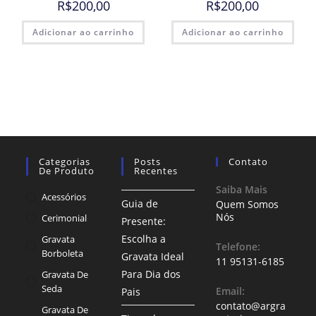
R$
200,00
R$
200,00
Adicionar ao carrinho
Adicionar ao carrinho
Categorias
Posts
Contato
De Produto
Recentes
Saiba Mais
Acessórios
Guia de
Quem Somos
Nós
Cerimonial
Presente:
Escolha a
Gravata
Telefone:
Borboleta
Gravata Ideal
11 95131-6185
Para Dia dos
Gravata De
Seda
Email:
Pais
contato@argra
Gravata De