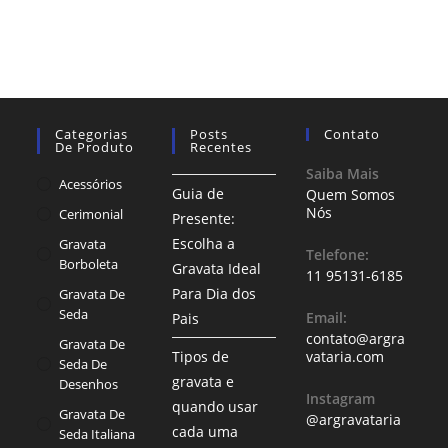
Categorias
Posts
Contato
De Produto
Recentes
Saiba Mais
Acessórios
Guia de
Quem Somos
Nós
Cerimonial
Presente:
Escolha a
Gravata
Telefone:
Borboleta
Gravata Ideal
11 95131-6185
Para Dia dos
Gravata De
Seda
Email:
Pais
contato@argra
Gravata De
Tipos de
vataria.com
Seda De
gravata e
Desenhos
Instagram
quando usar
Gravata De
@argravataria
cada uma
Seda Italiana