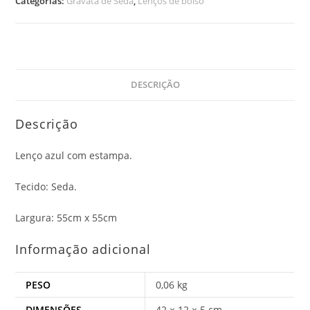
Categorias:
Gravata de Seda
,
Lenços de bolso
DESCRIÇÃO
Descrição
Lenço azul com estampa.
Tecido: Seda.
Largura: 55cm x 55cm
Informação adicional
PESO
0,06 kg
DIMENSÕES
42 × 12 × 5 cm