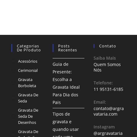
Categorias
Posts
Contato
De Produto
Recentes
Saiba Mais
Acessórios
Guia de
Quem Somos
Nós
Cerimonial
Presente:
Escolha a
Gravata
Telefone:
Borboleta
Gravata Ideal
11 95131-6185
Para Dia dos
Gravata De
Seda
Email:
Pais
contato@argra
Gravata De
Tipos de
vataria.com
Seda De
gravata e
Desenhos
Instagram
quando usar
Gravata De
@argravataria
cada uma