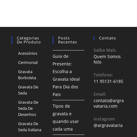
Categorias
Posts
Contato
De Produto
Recentes
Saiba Mais
Acessórios
Guia de
Quem Somos
Nós
Cerimonial
Presente:
Escolha a
Gravata
Telefone:
Borboleta
Gravata Ideal
11 95131-6185
Para Dia dos
Gravata De
Seda
Email:
Pais
contato@argra
Gravata De
Tipos de
vataria.com
Seda De
gravata e
Desenhos
Instagram
quando usar
Gravata De
@argravataria
cada uma
Seda Italiana