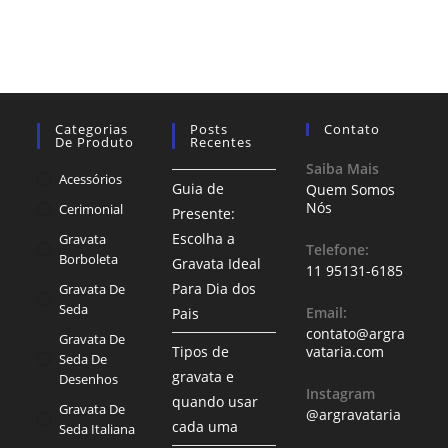
Categorias
Posts
Contato
De Produto
Recentes
Saiba Mais
Acessórios
Guia de
Quem Somos
Nós
Cerimonial
Presente:
Escolha a
Gravata
Telefone:
Borboleta
Gravata Ideal
11 95131-6185
Para Dia dos
Gravata De
Seda
Email:
Pais
contato@argra
Gravata De
Tipos de
vataria.com
Seda De
gravata e
Desenhos
Instagram
quando usar
Gravata De
@argravataria
cada uma
Seda Italiana