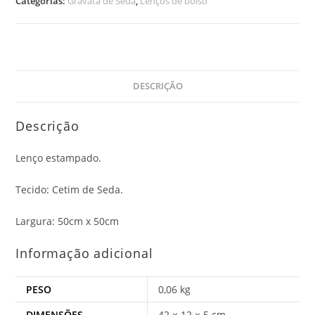
Categorias:
Gravata de Seda
,
Lenços de bolso
DESCRIÇÃO
Descrição
Lenço estampado.
Tecido: Cetim de Seda.
Largura: 50cm x 50cm
Informação adicional
PESO
0,06 kg
DIMENSÕES
42 × 12 × 5 cm