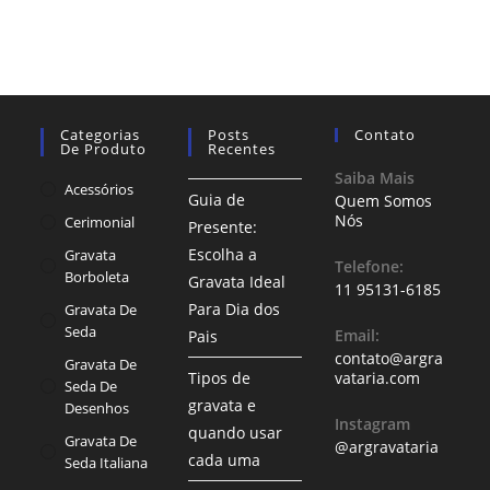
Categorias
Posts
Contato
De Produto
Recentes
Saiba Mais
Acessórios
Guia de
Quem Somos
Nós
Cerimonial
Presente:
Escolha a
Gravata
Telefone:
Borboleta
Gravata Ideal
11 95131-6185
Para Dia dos
Gravata De
Seda
Email:
Pais
contato@argra
Gravata De
Tipos de
vataria.com
Seda De
gravata e
Desenhos
Instagram
quando usar
Gravata De
@argravataria
cada uma
Seda Italiana