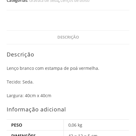
Categorias:
Gravata de Seda
,
Lenços de bolso
DESCRIÇÃO
Descrição
Lenço branco com estampa de poá vermelha.
Tecido: Seda.
Largura: 40cm x 40cm
Informação adicional
PESO
0,06 kg
DIMENSÕES
42 × 12 × 5 cm