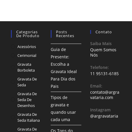
Categorias
Posts
Contato
De Produto
Recentes
Saiba Mais
Acessórios
Guia de
Quem Somos
Nós
Cerimonial
Presente:
Escolha a
Gravata
Telefone:
Borboleta
Gravata Ideal
11 95131-6185
Para Dia dos
Gravata De
Seda
Email:
Pais
contato@argra
Gravata De
Tipos de
vataria.com
Seda De
gravata e
Desenhos
Instagram
quando usar
Gravata De
@argravataria
cada uma
Seda Italiana
Gravata De
Os Tons do