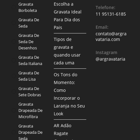
Escolha a
Gravata
Telefone:
Borboleta
Gravata Ideal
11 95131-6185
Para Dia dos
Gravata De
Seda
Email:
Pais
contato@argra
Gravata De
Tipos de
vataria.com
Seda De
gravata e
Desenhos
Instagram
quando usar
Gravata De
@argravataria
cada uma
Seda Italiana
Gravata De
Os Tons do
Seda Lisa
Momento:
Gravata De
Como
Sete Dobras
Incorporar o
Gravata
Laranja no Seu
Drapeada De
Look
Microfibra
AR Adão
Gravata
Drapeada De
Ragate
Seda