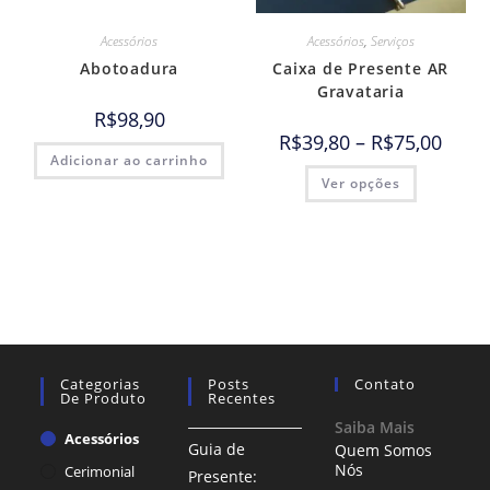
Acessórios
Acessórios
,
Serviços
Abotoadura
Caixa de Presente AR
Gravataria
R$
98,90
R$
39,80
–
R$
75,00
Adicionar ao carrinho
Ver opções
Categorias
Posts
Contato
De Produto
Recentes
Saiba Mais
Acessórios
Guia de
Quem Somos
Nós
Cerimonial
Presente: