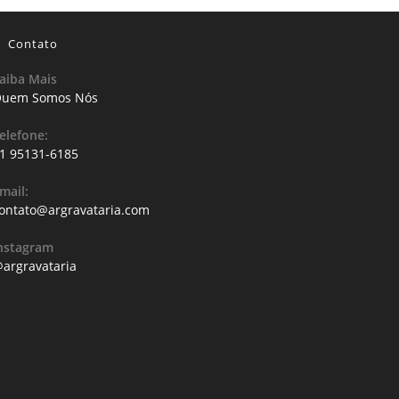
Contato
aiba Mais
uem Somos Nós
elefone:
1 95131-6185
mail:
ontato@argravataria.com
nstagram
argravataria