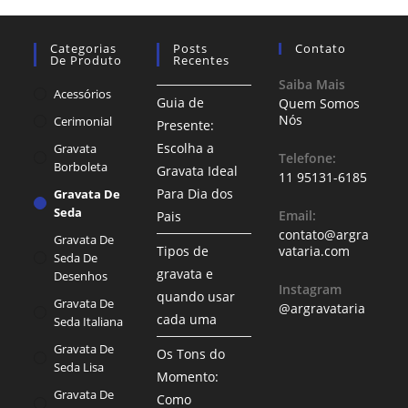
Categorias
Posts
Contato
De Produto
Recentes
Saiba Mais
Acessórios
Guia de
Quem Somos
Nós
Cerimonial
Presente:
Escolha a
Gravata
Telefone:
Borboleta
Gravata Ideal
11 95131-6185
Para Dia dos
Gravata De
Seda
Email:
Pais
contato@argra
Gravata De
Tipos de
vataria.com
Seda De
gravata e
Desenhos
Instagram
quando usar
Gravata De
@argravataria
cada uma
Seda Italiana
Gravata De
Os Tons do
Seda Lisa
Momento:
Gravata De
Como