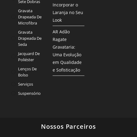
Sete Dobras
Incorporar o
Gravata
Laranja no Seu
Drapeada De
Look
Microfibra
AR Adão
Gravata
Drapeada De
Ragate
Seda
Gravataria:
Jacquard De
Uma Evolução
Poliéster
em Qualidade
Lenços De
e Sofisticação
Bolso
Serviços
Suspensório
Nossos Parceiros