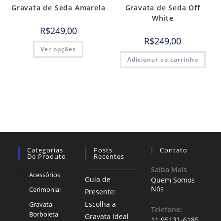
Gravata de Seda Amarela
Gravata de Seda Off
White
R$
249,00
R$
249,00
Ver opções
Adicionar ao carrinho
Categorias
Posts
Contato
De Produto
Recentes
Saiba Mais
Acessórios
Guia de
Quem Somos
Nós
Cerimonial
Presente:
Escolha a
Gravata
Telefone:
Borboleta
Gravata Ideal
11 95131-6185