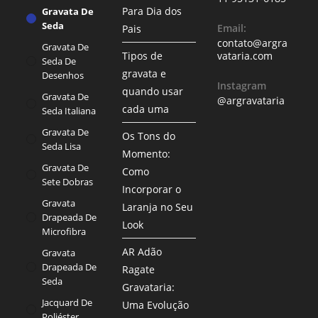
Para Dia dos
Gravata De
Seda
Email:
Pais
contato@argra
Gravata De
Tipos de
vataria.com
Seda De
gravata e
Desenhos
Instagram
quando usar
Gravata De
@argravataria
cada uma
Seda Italiana
Gravata De
Os Tons do
Seda Lisa
Momento:
Gravata De
Como
Sete Dobras
Incorporar o
Gravata
Laranja no Seu
Drapeada De
Look
Microfibra
AR Adão
Gravata
Drapeada De
Ragate
Seda
Gravataria:
Jacquard De
Uma Evolução
Poliéster