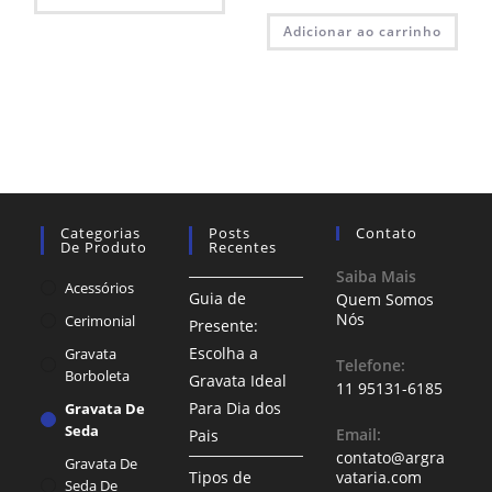
Adicionar ao carrinho
Categorias
Posts
Contato
De Produto
Recentes
Saiba Mais
Acessórios
Guia de
Quem Somos
Nós
Cerimonial
Presente:
Escolha a
Gravata
Telefone:
Borboleta
Gravata Ideal
11 95131-6185
Para Dia dos
Gravata De
Seda
Email:
Pais
contato@argra
Gravata De
Tipos de
vataria.com
Seda De