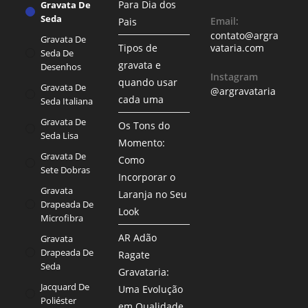
Para Dia dos
Gravata De
Seda
Email:
Pais
contato@argra
Gravata De
Tipos de
vataria.com
Seda De
gravata e
Desenhos
Instagram
quando usar
Gravata De
@argravataria
cada uma
Seda Italiana
Gravata De
Os Tons do
Seda Lisa
Momento:
Gravata De
Como
Sete Dobras
Incorporar o
Gravata
Laranja no Seu
Drapeada De
Look
Microfibra
AR Adão
Gravata
Drapeada De
Ragate
Seda
Gravataria:
Jacquard De
Uma Evolução
Poliéster
em Qualidade