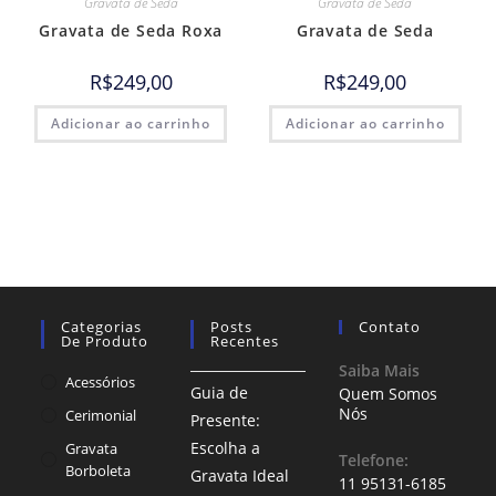
Gravata de Seda
Gravata de Seda
Gravata de Seda Roxa
Gravata de Seda
R$
249,00
R$
249,00
Adicionar ao carrinho
Adicionar ao carrinho
Categorias
Posts
Contato
De Produto
Recentes
Saiba Mais
Acessórios
Guia de
Quem Somos
Nós
Cerimonial
Presente:
Escolha a
Gravata
Telefone:
Borboleta
Gravata Ideal
11 95131-6185