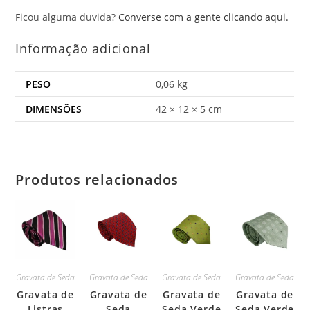
Ficou alguma duvida?
Converse com a gente clicando aqui.
Informação adicional
PESO
0,06 kg
DIMENSÕES
42 × 12 × 5 cm
Produtos relacionados
Gravata de Seda
Gravata de Seda
Gravata de Seda
Gravata de Seda
Gravata de
Gravata de
Gravata de
Gravata de
Listras
Seda
Seda Verde
Seda Verde