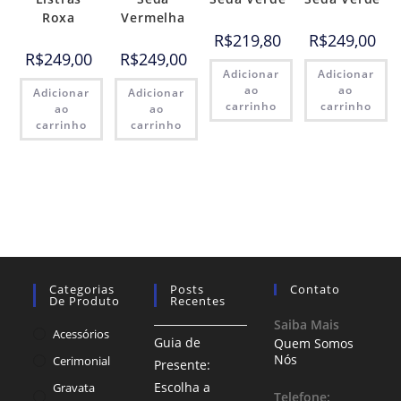
Roxa
Vermelha
R$
219,80
R$
249,00
R$
249,00
R$
249,00
Adicionar
Adicionar
ao
ao
Adicionar
Adicionar
carrinho
carrinho
ao
ao
carrinho
carrinho
Categorias
Posts
Contato
De Produto
Recentes
Saiba Mais
Acessórios
Guia de
Quem Somos
Nós
Cerimonial
Presente:
Escolha a
Gravata
Telefone: