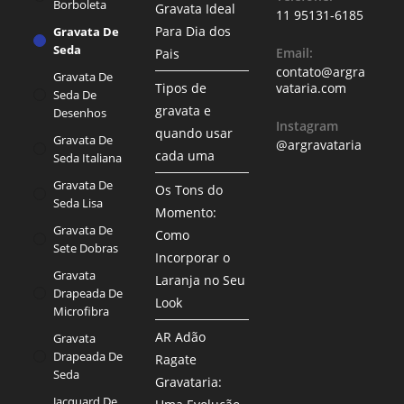
Borboleta
Gravata Ideal
11 95131-6185
Para Dia dos
Gravata De
Seda
Email:
Pais
contato@argra
Gravata De
Tipos de
vataria.com
Seda De
gravata e
Desenhos
Instagram
quando usar
Gravata De
@argravataria
cada uma
Seda Italiana
Gravata De
Os Tons do
Seda Lisa
Momento:
Gravata De
Como
Sete Dobras
Incorporar o
Gravata
Laranja no Seu
Drapeada De
Look
Microfibra
AR Adão
Gravata
Drapeada De
Ragate
Seda
Gravataria:
Jacquard De