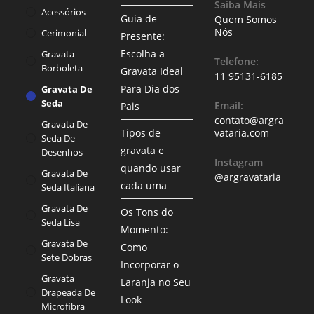
Saiba Mais
Acessórios
Guia de
Quem Somos
Nós
Cerimonial
Presente:
Escolha a
Gravata
Telefone:
Borboleta
Gravata Ideal
11 95131-6185
Para Dia dos
Gravata De
Seda
Email:
Pais
contato@argra
Gravata De
Tipos de
vataria.com
Seda De
gravata e
Desenhos
Instagram
quando usar
Gravata De
@argravataria
cada uma
Seda Italiana
Gravata De
Os Tons do
Seda Lisa
Momento:
Gravata De
Como
Sete Dobras
Incorporar o
Gravata
Laranja no Seu
Drapeada De
Look
Microfibra