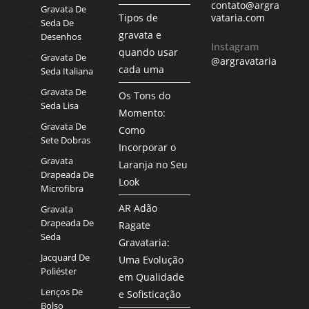
contato@argra
Gravata De
Tipos de
vataria.com
Seda De
gravata e
Desenhos
Instagram
quando usar
Gravata De
@argravataria
cada uma
Seda Italiana
Gravata De
Os Tons do
Seda Lisa
Momento:
Gravata De
Como
Sete Dobras
Incorporar o
Gravata
Laranja no Seu
Drapeada De
Look
Microfibra
AR Adão
Gravata
Drapeada De
Ragate
Seda
Gravataria:
Jacquard De
Uma Evolução
Poliéster
em Qualidade
Lenços De
e Sofisticação
Bolso