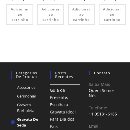
Adicionar
Adicionar
Adicionar
Adicionar
ao
ao
ao
ao
carrinho
carrinho
carrinho
carrinho
Categorias
Posts
Contato
De Produto
Recentes
Saiba Mais
Acessórios
Guia de
Quem Somos
Nós
Cerimonial
Presente:
Escolha a
Gravata
Telefone:
Borboleta
Gravata Ideal
11 95131-6185
Para Dia dos
Gravata De
Seda
Email:
Pais