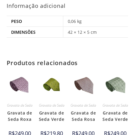
Informação adicional
PESO
0,06 kg
DIMENSÕES
42 × 12 × 5 cm
Produtos relacionados
Gravata de Seda
Gravata de Seda
Gravata de Seda
Gravata de Seda
Gravata de
Gravata de
Gravata de
Gravata de
Seda Roxa
Seda Verde
Seda Rosa
Seda Verde
R$
249,00
R$
219,80
R$
249,00
R$
249,00