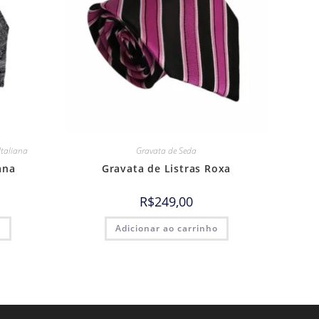
Italiana
Gravata de Seda
ana
Gravata de Listras Roxa
R$
249,00
o
Adicionar ao carrinho