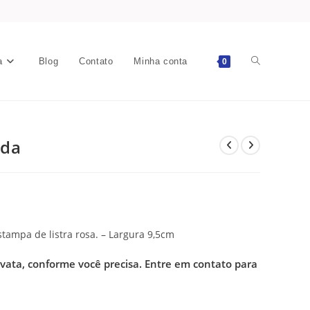
a
Blog
Contato
Minha conta
0
ada
stampa de listra rosa. – Largura 9,5cm
avata, conforme você precisa.
Entre em contato para