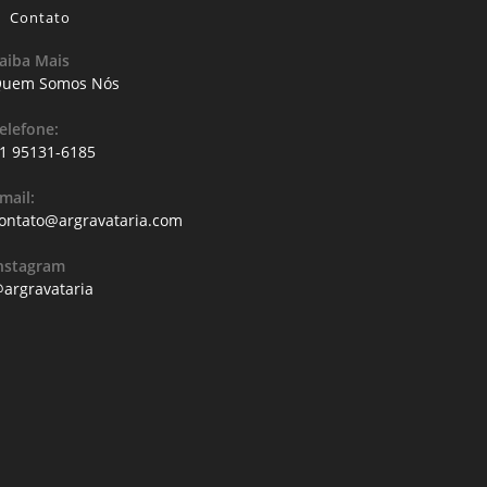
Contato
aiba Mais
uem Somos Nós
elefone:
1 95131-6185
mail:
ontato@argravataria.com
nstagram
argravataria