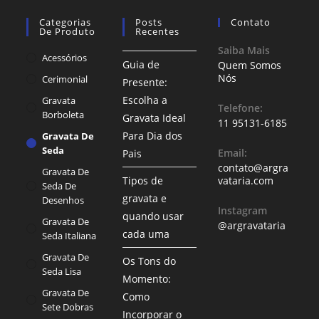
Categorias
Posts
Contato
De Produto
Recentes
Saiba Mais
Acessórios
Guia de
Quem Somos
Nós
Cerimonial
Presente:
Escolha a
Gravata
Telefone:
Borboleta
Gravata Ideal
11 95131-6185
Para Dia dos
Gravata De
Seda
Email:
Pais
contato@argra
Gravata De
Tipos de
vataria.com
Seda De
gravata e
Desenhos
Instagram
quando usar
Gravata De
@argravataria
cada uma
Seda Italiana
Gravata De
Os Tons do
Seda Lisa
Momento:
Gravata De
Como
Sete Dobras
Incorporar o