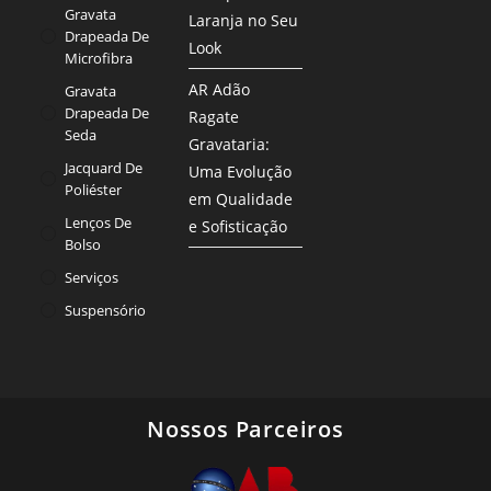
Gravata
Laranja no Seu
Drapeada De
Look
Microfibra
AR Adão
Gravata
Drapeada De
Ragate
Seda
Gravataria:
Jacquard De
Uma Evolução
Poliéster
em Qualidade
Lenços De
e Sofisticação
Bolso
Serviços
Suspensório
Nossos Parceiros