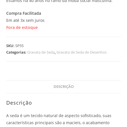
Estamos há 40 anos no ramo da moda social masculina.
Compra Facilitada
Em até 3x sem juros
Fora de estoque
SKU:
SP55
Categorias:
Gravata de Seda
,
Gravata de Seda de Desenhos
DESCRIÇÃO
Descrição
A seda é um tecido natural de aspecto sofisticado, suas
características principais são a macieis, o acabamento