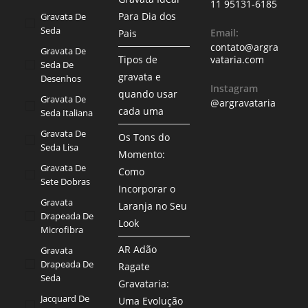
11 95131-6185
Para Dia dos
Gravata De
Seda
Email:
Pais
contato@argra
Gravata De
Tipos de
vataria.com
Seda De
gravata e
Desenhos
Instagram
quando usar
Gravata De
@argravataria
cada uma
Seda Italiana
Gravata De
Os Tons do
Seda Lisa
Momento:
Gravata De
Como
Sete Dobras
Incorporar o
Gravata
Laranja no Seu
Drapeada De
Look
Microfibra
AR Adão
Gravata
Drapeada De
Ragate
Seda
Gravataria:
Jacquard De
Uma Evolução