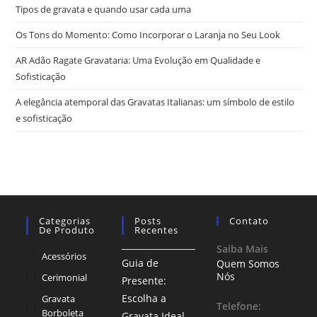
Tipos de gravata e quando usar cada uma
Os Tons do Momento: Como Incorporar o Laranja no Seu Look
AR Adão Ragate Gravataria: Uma Evolução em Qualidade e
Sofisticação
A elegância atemporal das Gravatas Italianas: um símbolo de estilo
e sofisticação
Categorias
Posts
Contato
De Produto
Recentes
Saiba Mais
Acessórios
Guia de
Quem Somos
Nós
Cerimonial
Presente:
Escolha a
Gravata
Telefone:
Borboleta
Gravata Ideal